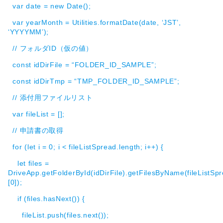
var date = new Date();
var yearMonth = Utilities.formatDate(date, ‘JST’,
‘YYYYMM’);
// フォルダID（仮の値）
const idDirFile = “FOLDER_ID_SAMPLE”;
const idDirTmp = “TMP_FOLDER_ID_SAMPLE”;
// 添付用ファイルリスト
var fileList = [];
// 申請書の取得
for (let i = 0; i < fileListSpread.length; i++) {
let files =
DriveApp.getFolderById(idDirFile).getFilesByName(fileListSpr
[0]);
if (files.hasNext()) {
fileList.push(files.next());