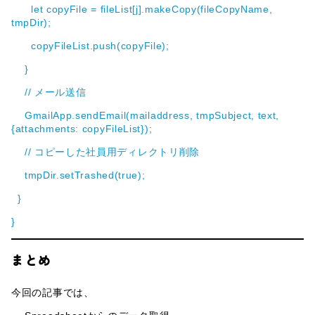
let copyFile = fileList[j].makeCopy(fileCopyName,
tmpDir);
copyFileList.push(copyFile);
}
// メール送信
GmailApp.sendEmail(mailaddress, tmpSubject, text,
{attachments: copyFileList});
// コピーした社員用ディレクトリ削除
tmpDir.setTrashed(true);
}
}
まとめ
今回の記事では、