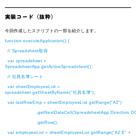
実装コード（抜粋）
今回作成したスクリプトの一部を紹介します。
function executeApplication() {
// Spreadsheet取得
var spreadsheet =
SpreadsheetApp.getActiveSpreadsheet();
// 社員名簿シート
var sheetEmployeeList =
spreadsheet.getSheetByName(“社員名簿”);
var lastRowEmp = sheetEmployeeList.getRange(“A2”)
.getNextDataCell(SpreadsheetApp.Direction.D
.getRow();
var employeeList = sheetEmployeeList.getRange(“A2:E” +