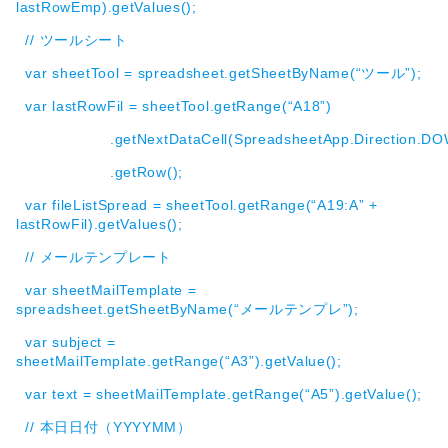
lastRowEmp).getValues();
// ツールシート
var sheetTool = spreadsheet.getSheetByName(“ツール”);
var lastRowFil = sheetTool.getRange(“A18”)
.getNextDataCell(SpreadsheetApp.Direction.DO
.getRow();
var fileListSpread = sheetTool.getRange(“A19:A” +
lastRowFil).getValues();
// メールテンプレート
var sheetMailTemplate =
spreadsheet.getSheetByName(“メールテンプレ”);
var subject =
sheetMailTemplate.getRange(“A3”).getValue();
var text = sheetMailTemplate.getRange(“A5”).getValue();
// 本日日付（YYYYMM）