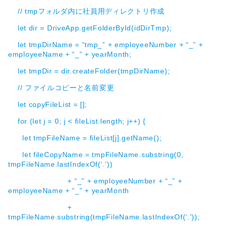
// tmpフォルダ内に社員用ディレクトリ作成
let dir = DriveApp.getFolderById(idDirTmp);
let tmpDirName = “tmp_” + employeeNumber + “_” +
employeeName + “_” + yearMonth;
let tmpDir = dir.createFolder(tmpDirName);
// ファイルコピーと名前変更
let copyFileList = [];
for (let j = 0; j < fileList.length; j++) {
let tmpFileName = fileList[j].getName();
let fileCopyName = tmpFileName.substring(0,
tmpFileName.lastIndexOf(‘.’))
+ “_” + employeeNumber + “_” +
employeeName + “_” + yearMonth
+
tmpFileName.substring(tmpFileName.lastIndexOf(‘.’));