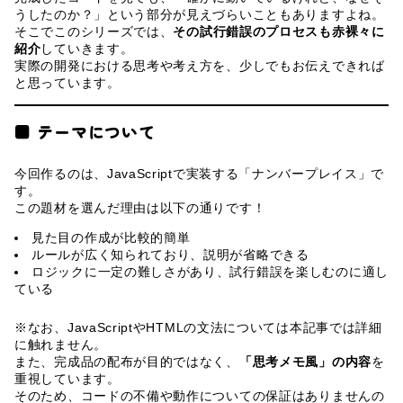
うしたのか？」という部分が見えづらいこともありますよね。
そこでこのシリーズでは、
その試行錯誤のプロセスも赤裸々に
紹介
していきます。
実際の開発における思考や考え方を、少しでもお伝えできれば
と思っています。
■ テーマについて
今回作るのは、JavaScriptで実装する「ナンバープレイス」で
す。
この題材を選んだ理由は以下の通りです！
見た目の作成が比較的簡単
ルールが広く知られており、説明が省略できる
ロジックに一定の難しさがあり、試行錯誤を楽しむのに適し
ている
※なお、JavaScriptやHTMLの文法については本記事では詳細
に触れません。
また、完成品の配布が目的ではなく、
「思考メモ風」の内容
を
重視しています。
そのため、コードの不備や動作についての保証はありませんの