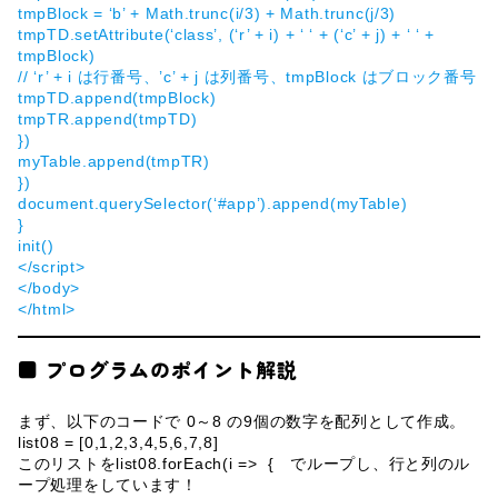
tmpBlock = ‘b’ + Math.trunc(i/3) + Math.trunc(j/3)
tmpTD.setAttribute(‘class’, (‘r’ + i) + ‘ ‘ + (‘c’ + j) + ‘ ‘ +
tmpBlock)
// ‘r’ + i は行番号、’c’ + j は列番号、tmpBlock はブロック番号
tmpTD.append(tmpBlock)
tmpTR.append(tmpTD)
})
myTable.append(tmpTR)
})
document.querySelector(‘#app’).append(myTable)
}
init()
</script>
</body>
</html>
■ プログラムのポイント解説
まず、以下のコードで 0～8 の9個の数字を配列として作成。
list08 = [0,1,2,3,4,5,6,7,8]
このリストをlist08.forEach(i => { でループし、行と列のル
ープ処理をしています！