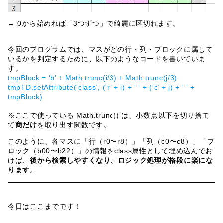
→ 0から始めれば「3つずつ」で綺麗に区切れます。
今回のプログラムでは、マスがどの行・列・ブロックに属して
いるかを判定するために、以下のようなコードを書いていま
す。
tmpBlock = ‘b’ + Math.trunc(i/3) + Math.trunc(j/3)
tmpTD.setAttribute(‘class’, (‘r’ + i) + ‘ ‘ + (‘c’ + j) + ‘ ‘ +
tmpBlock)
※ここで使っている Math.trunc() は、小数点以下を切り捨て
て
商だけ
を取り出す関数です。
このように、各マスに「行（r0〜r8）」「列（c0〜c8）」「ブ
ロック（b00〜b22）」の情報をclass属性として埋め込んでお
けば、
後から検索しやすくなり、ロジック処理が格段に楽にな
ります
。
今日はここまでです！