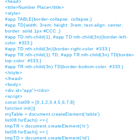
<head>
<title>Number Place</title>
<style>
#app TABLE{border-collapse: collapse;}
#app TD{width: 3rem; height: 3rem; text-align: center;
border: solid 1px #CCC ;}
#app TD:nth-child(1), #app TD:nth-child(3n){border-left-
color: #333;}
#app TD:nth-child(3n){border-right-color: #333;}
#app TR:nth-child(1) TD, #app TR:nth-child(3n) TD{border-
top-color: #333;}
#app TR:nth-child(3n) TD{border-bottom-color: #333;}
</style>
</head>
<body>
<div id=”app”></div>
<script>
const list08 = [0,1,2,3,4,5,6,7,8]
function init(){
myTable = document.createElement(‘table’)
list08.forEach(i => {
tmpTR = document.createElement(‘tr’)
list08.forEach(j => {
tmpTD = document.createElement(‘td’)