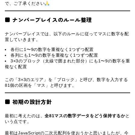
で、ご了承ください
■ ナンバープレイスのルール整理
ナンバープレイスでは、以下のルールに従ってマスに数字を配
置していきます。
各行に1〜9の数字を重複なく1つずつ配置
各列にも1〜9の数字を重複なく1つずつ配置
3×3のブロック（太線で囲まれた部分）にも1〜9の数字を重
複なく配置
この「3×3のエリア」を「ブロック」と呼び、数字を入力する
81個の区画を「マス」と呼びます。
■ 初期の設計方針
最初に考えたのは、
全81マスの数字データをどう保持するか
と
いう点です。
最初はJavaScriptの二次元配列を使おうかと思いましたが、今